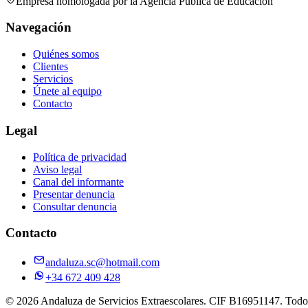
Empresa homologada por la Agencia Pública de Educación
Navegación
Quiénes somos
Clientes
Servicios
Únete al equipo
Contacto
Legal
Política de privacidad
Aviso legal
Canal del informante
Presentar denuncia
Consultar denuncia
Contacto
andaluza.sc@hotmail.com
+34 672 409 428
©
2026
Andaluza de Servicios Extraescolares
. CIF
B16951147
. Todo